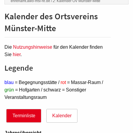
ehrenamt.awo-msl-re.de
/
2:
Kalender OV Münster-Mitte
Kalender des Ortsvereins
Münster-Mitte
Die
Nutzungshinweise
für den Kalender finden
Sie
hier
.
Legende
blau
= Begegnungsstätte /
rot
= Massar-Raum /
grün
= Hofgarten / schwarz = Sonstiger
Veranstaltungsraum
Terminliste
Kalender
Jahresübersicht